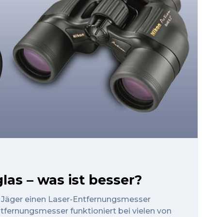
as – was ist besser?
 Jäger einen Laser-Entfernungsmesser
ntfernungsmesser funktioniert bei vielen von