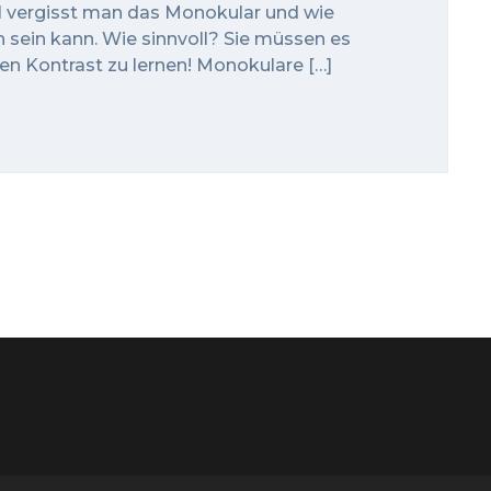
l vergisst man das Monokular und wie
h sein kann. Wie sinnvoll? Sie müssen es
len Kontrast zu lernen! Monokulare […]