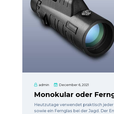
admin
December 6, 2021
Monokular oder Ferngl
Heutzutage verwendet praktisch jeder
sowie ein Fernglas bei der Jagd. Der E