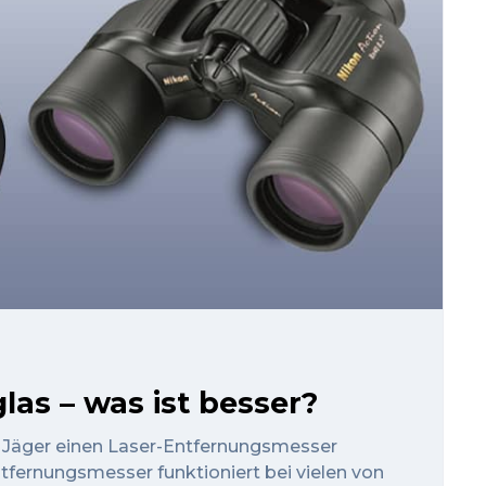
as – was ist besser?
 Jäger einen Laser-Entfernungsmesser
ntfernungsmesser funktioniert bei vielen von