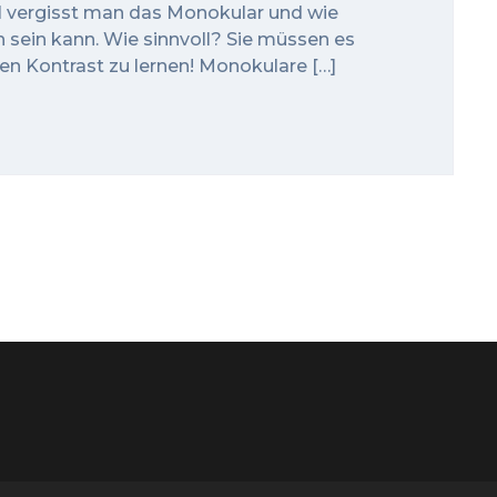
l vergisst man das Monokular und wie
h sein kann. Wie sinnvoll? Sie müssen es
len Kontrast zu lernen! Monokulare […]