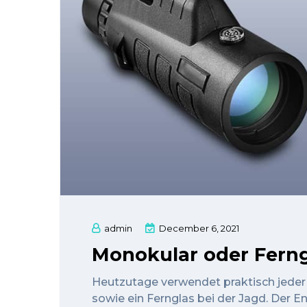
admin
December 6, 2021
Monokular oder Ferngl
Heutzutage verwendet praktisch jeder
sowie ein Fernglas bei der Jagd. Der E